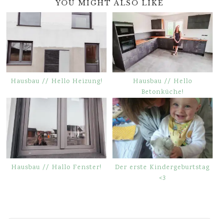
YOU MIGHT ALSO LIKE
Hausbau // Hello Heizung!
Hausbau // Hello
Betonküche!
Hausbau // Hallo Fenster!
Der erste Kindergeburtstag
<3