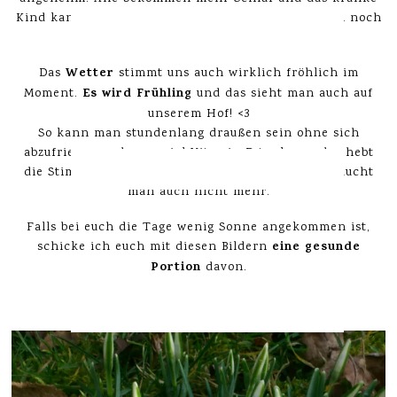
Kind kann sich weiter gesund schlafen, damit auch noch
der letzte Rotz verschwindet.
Wetter
Das
stimmt uns auch wirklich fröhlich im
Es wird Frühling
Moment.
und das sieht man auch auf
unserem Hof! <3
So kann man stundenlang draußen sein ohne sich
abzufrieren und ganz viel Vitamin D tanken – das hebt
die Stimmung ungemein. =) Dicke Handschuhe braucht
man auch nicht mehr.
Falls bei euch die Tage wenig Sonne angekommen ist,
eine gesunde
schicke ich euch mit diesen Bildern
Portion
davon.
Habt eine schöne Woche!
=)