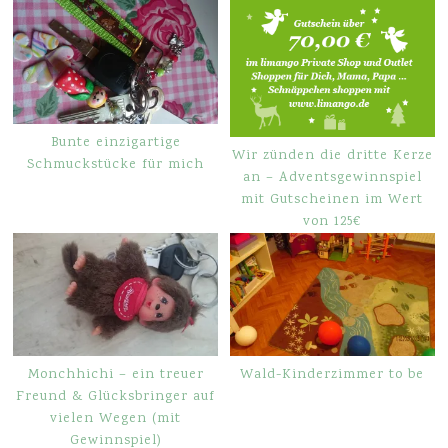
Bunte einzigartige
Wir zünden die dritte Kerze
Schmuckstücke für mich
an – Adventsgewinnspiel
mit Gutscheinen im Wert
von 125€
Monchhichi – ein treuer
Wald-Kinderzimmer to be
Freund & Glücksbringer auf
vielen Wegen (mit
Gewinnspiel)