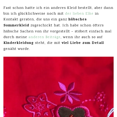
Fast schon hatte ich ein anderes Kleid bestellt, aber dann
bin ich glücklichweise noch mit
der lieben Elke
in
hübsches
Kontakt geraten, die uns ein ganz
Sommerkleid
zugeschickt hat. Ich habe schon öfters
hübsche Sachen von ihr vorgestellt – stöbert einfach mal
durch meine
anderen Beiträge
, wenn ihr auch so auf
Kinderkleidung
viel Liebe zum Detail
steht, die mit
genäht wurde.