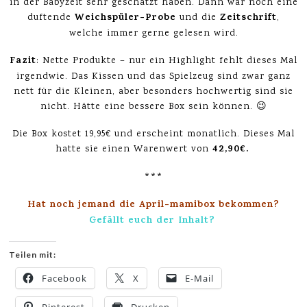
in der Babyzeit sehr geschätzt haben. Dann war noch eine
Weichspüler-Probe
Zeitschrift
duftende
und die
,
welche immer gerne gelesen wird.
Fazit
: Nette Produkte – nur ein Highlight fehlt dieses Mal
irgendwie. Das Kissen und das Spielzeug sind zwar ganz
nett für die Kleinen, aber besonders hochwertig sind sie
nicht. Hätte eine bessere Box sein können. 😉
Die Box kostet 19,95€ und erscheint monatlich. Dieses Mal
42,90€.
hatte sie einen Warenwert von
***
Hat noch jemand die April-mamibox bekommen?
Gefällt euch der Inhalt?
Teilen mit:
Facebook
X
E-Mail
Pinterest
Drucken