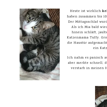
ke
Heute ist wirklich
haben zusammen bis 10
Der Mittagsschlaf wurd
Als ich Mia bald wie
hinein schläft, jau
Katzenmama Tuffy. Gro
die Haustür aufgemach
ein Kat
Ich nahm es panisch a
aber merkte schnell, d
verstarb in meinen 