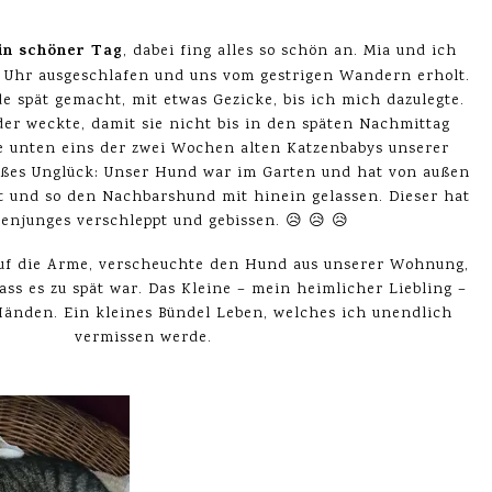
in schöner Tag
, dabei fing alles so schön an. Mia und ich
 Uhr ausgeschlafen und uns vom gestrigen Wandern erholt.
e spät gemacht, mit etwas Gezicke, bis ich mich dazulegte.
der weckte, damit sie nicht bis in den späten Nachmittag
lte unten eins der zwei Wochen alten Katzenbabys unserer
ßes Unglück: Unser Hund war im Garten und hat von außen
t und so den Nachbarshund mit hinein gelassen. Dieser hat
zenjunges verschleppt und gebissen. 😥 😥 😥
uf die Arme, verscheuchte den Hund aus unserer Wohnung,
ass es zu spät war. Das Kleine – mein heimlicher Liebling –
Händen. Ein kleines Bündel Leben, welches ich unendlich
vermissen werde.