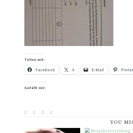
Teilen mit:
Facebook
X
E-Mail
Pinte
Gefällt mir:
YOU MI