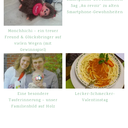
Sag „Au revoir“ zu alten
Smartphone-Gewohnheiten
Monchhichi – ein treuer
Freund & Glücksbringer auf
vielen Wegen (mit
Gewinnspiel)
Eine besondere
Lecker-Schmecker-
Tauferinnerung – unser
Valentinstag
Familienbild auf Holz