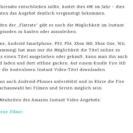
esabo entschließen sollte, kostet dies 49€ im Jahr – dies
nten das Angebot deutlich vergünstigt bekommen.
n der „Flatrate“ gibt es noch die Möglichkeit im Instant
pisoden zu kaufen oder auszuleihen.
ne, Android Smartphone, PS3, PS4, Xbox 360, Xbox One, Wii,
amsung) hat man nur die Möglichkeit die Titel online zu
s einen Titel ausgeliehen oder gekauft, kann man ihn auch
d laden und dort offline gucken. Auf einem Kindle Fire HD
die kostenlosen Instant Video-Titel downloaden.
nun auch Android-Phones unterstützt und in Kürze die Fire
rachauswahl bei Filmen und Serien möglich sein.
e Neuheiten des Amazon Instant Video Angebots:
eue Filme: