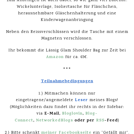
zum Anbringen ist auch dabei, so wie ganz viel Zubehör:
Wickelunterlage, Isoliertasche für Fläschchen,
herausnehmbare Gläschenhalterung und eine
Kinderwagenanbringung
Neben den Reissverschlüssen wird die Tasche mit einem
Magneten verschlossen.
Ihr bekommt die Lässig Glam Shoulder Bag zur Zeit bei
Amazon
für ca. 65€.
***
Teilnahmebedingungen
1.) Mitmachen können nur
Leser
eingetragene/angemeldete
meines Blogs!
(Möglichkeiten dazu findet ihr rechts in der Sidebar:
E-Mail,
Bloglovin
,
Blog-
via
Connect
,
NetworkedBlogs
oder per
RSS
-Feed
)
meiner Facebookseite
2.) Bitte schenkt
ein “Gefällt mir”.