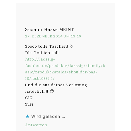
Susann Haase
MEINT
27. DEZEMBER 2014 UM 13:19
Soooo tolle Taschen! ♡
Die find ich toll!
http://laessig-
fashion.de/produkte/laessig/4family/b
asic/produktkatalog/shoulder-bag-
10/lbsb10395-1/
Und die aus deiner Verlosung
natürlich!!! 😉
GlG!
Susi
Wird geladen …
Antworten