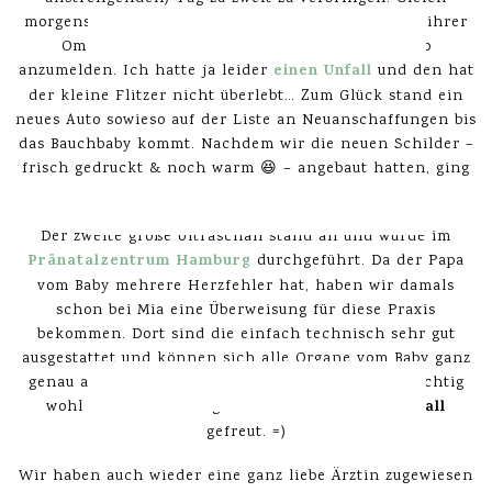
morgens nach dem Frühstück brachten wir Mia zu ihrer
Oma, um danach direkt noch unser neues Auto
einen Unfall
anzumelden. Ich hatte ja leider
und den hat
der kleine Flitzer nicht überlebt… Zum Glück stand ein
neues Auto sowieso auf der Liste an Neuanschaffungen bis
das Bauchbaby kommt. Nachdem wir die neuen Schilder –
frisch gedruckt & noch warm 😆 – angebaut hatten, ging
es ab nach Hamburg.
Der zweite große Ultraschall stand an und wurde im
Pränatalzentrum Hamburg
durchgeführt. Da der Papa
vom Baby mehrere Herzfehler hat, haben wir damals
schon bei Mia eine Überweisung für diese Praxis
bekommen. Dort sind die einfach technisch sehr gut
ausgestattet und können sich alle Organe vom Baby ganz
genau angucken. Außerdem fühle ich mich dort richtig
Ultraschall
wohl und habe mich ganz doll auf den
gefreut. =)
Wir haben auch wieder eine ganz liebe Ärztin zugewiesen