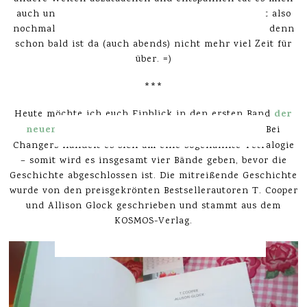
auch ungemein. Jetzt im Mutterschutz wird die Zeit also
nochmal intensiv für ein paar tolle Bücher genutzt, denn
schon bald ist da (auch abends) nicht mehr viel Zeit für
über. =)
***
der
Heute möchte ich euch Einblick in den ersten Band
neuen Jugendbuch-Reihe Changers
gewähren. Bei
Changers handelt es sich um eine sogenannte Tetralogie
– somit wird es insgesamt vier Bände geben, bevor die
Geschichte abgeschlossen ist. Die mitreißende Geschichte
wurde von den preisgekrönten Bestsellerautoren T. Cooper
und Allison Glock geschrieben und stammt aus dem
KOSMOS-Verlag.