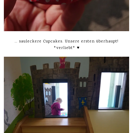
… sauleckere Cupcakes. Unsere ersten überhaupt!
*verliebt* ♥