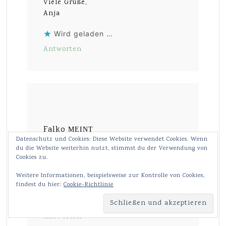
Viele Grüße,
Anja
Wird geladen …
Antworten
Falko
MEINT
Datenschutz und Cookies: Diese Website verwendet Cookies. Wenn
17. SEPTEMBER 2015 UM 16:51
du die Website weiterhin nutzt, stimmst du der Verwendung von
Cookies zu.
Das Design der Figuren wirkt
aufmunternd und ihre Sprache ist
Weitere Informationen, beispielsweise zur Kontrolle von Cookies,
originell und unterhaltsam.
findest du hier:
Cookie-Richtlinie
Wird geladen …
Antworten