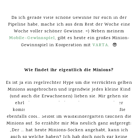
Hallo zusammen!
Da ich gerade viele schöne Gewinne für euch in der
Pipeline habe, mache ich aus dem Rest der Woche eine
Woche voller schöner Gewinne. =) Neben meinem
Mobile-Gewinnspiel
, gibt es heute ein großes Minion-
VARTA
Gewinnspiel in Kooperation mit
. 😎
***
Wie findet ihr eigentlich die Minions?
Es ist ja ein regelrechter Hype um die verrückten gelben
Minions ausgebrochen und irgendwie jedes kleine Kind
(und auch die Erwachsenen) lieben sie. Mir gehen sie
ehrlich gesagt ziemlich auf die Nerven mit ihrer
komischen Sprache, aber meine Tochter findet die
ebenfalls cool… Selbst im Waldkindergarten tauchen die
Minions auf. So erzählte mir Mia neulich ganz aufgeregt:
„Der … hat heute Minions-Socken angehabt, kann ich
auch so welche haben? Ich hab doch noch gar keine