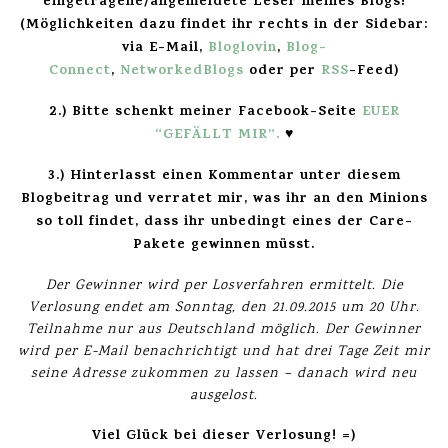
eingetragene/angemeldete Leser meines Blogs!
(Möglichkeiten dazu findet ihr rechts in der Sidebar:
via E-Mail,
Bloglovin
,
Blog-
Connect
,
NetworkedBlogs
oder per
RSS
-Feed)
2.) Bitte schenkt meiner Facebook-Seite
EUER
“GEFÄLLT MIR”
.
♥
3.)
Hinterlasst einen Kommentar unter diesem
Blogbeitrag und verratet mir, was ihr an den Minions
so toll findet, dass ihr unbedingt eines der Care-
Pakete gewinnen müsst.
Der Gewinner wird per Losverfahren ermittelt. Die
Verlosung endet am Sonntag,
den 21.09.2015 um 20 Uhr.
Teilnahme nur aus Deutschland möglich. Der Gewinner
wird per E-Mail benachrichtigt und hat drei Tage Zeit mir
seine Adresse zukommen zu lassen – danach wird neu
ausgelost.
Viel Glück bei dieser Verlosung! =)