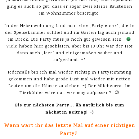
ja sowieso nichts getrunken (eh fast nie!) und Papamulle
ging es auch so gut, dass er sogar zwei kleine Baustellen
im Wohnzimmer beseitigte.
In der Nebenwohnung fand man eine „Partyleiche“, die in
der Speisekammer schlief und im Garten lag auch jemand
im Dreck. Die Party muss ja noch gut gewesen sein.
Viele haben hier geschlafen, aber bis 13 Uhr war der Hof
dann auch „leer“ und einigermaßen sauber und
aufgeräumt. ^^
Jedenfalls bin ich mal wieder richtig in Partystimmung
gekommen und habe große Lust mal wieder mit netten
Leuten um die Häuser zu ziehen. =) Der Milchvorrat im
Tierkühler wäre da… wer mag aufpassen? 😉
Bis zur nächsten Party… äh natürlich bis zum
nächsten Beitrag! =)
Wann wart ihr das letzte Mal auf einer richtigen
Party?