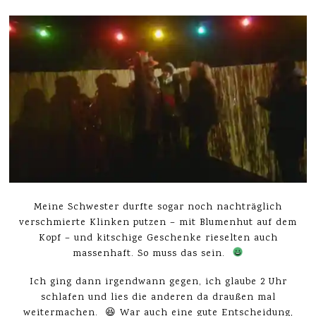
Meine Schwester durfte sogar noch nachträglich
verschmierte Klinken putzen – mit Blumenhut auf dem
Kopf – und kitschige Geschenke rieselten auch
massenhaft. So muss das sein.
Ich ging dann irgendwann gegen, ich glaube 2 Uhr
schlafen und lies die anderen da draußen mal
weitermachen. 😆 War auch eine gute Entscheidung,