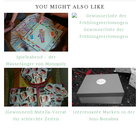
YOU MIGHT ALSO LIKE
Gewinnerliste der
Frühlingsverlosungen
Spieleabend – der
Mäusefänger von Monopoly
[Gewonnen!] Nutella-Vorrat
Interessante Marken in der
für schlechte Zeiten
Juni-Nonabox