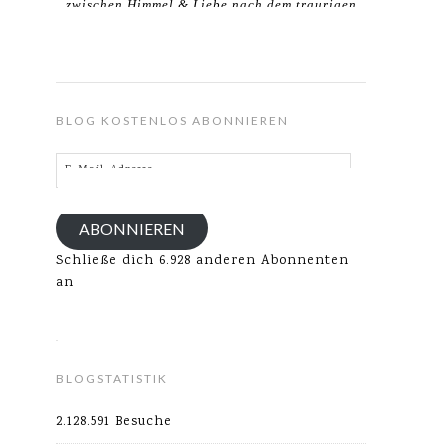
zwischen Himmel & Liebe nach dem traurigen
Verlust meines Ehemannes.
BLOG KOSTENLOS ABONNIEREN
E-
Mail-
Adresse
ABONNIEREN
Schließe dich 6.928 anderen Abonnenten
an
BLOGSTATISTIK
2.128.591 Besuche