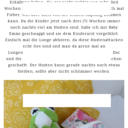
Erkältung haben, die gar nicht richtig weg geht. Seit
Wochen nicht. Emmi hatte zwischendurch dann auch mal
Fieber, was aber auch von der letzten Impfung kommen
kann. Da die Kinder jetzt nach drei (?) Wochen immer
noch nachts viel am Husten sind, habe ich mir Baby
Emmi geschnappt und sie dem Kinderarzt vorgeführt.
Einfach mal die Lunge abhören, da diese Hustenattacken
echt fies sind und man da gerne mal an
Lungenentzündung denkt. War aber alles gut beim Doc
und die Ärztin meinte, das Schlimmste hätten wa schon
geschafft. Der Husten kann gerade nachts noch etwas
bleiben, sollte aber nicht schlimmer werden.