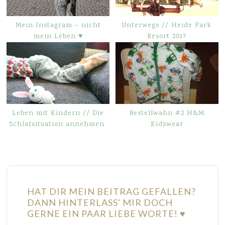
Mein Instagram – nicht
Unterwegs // Heide Park
mein Leben ♥
Resort 2017
Leben mit Kindern // Die
Bestellwahn #2 H&M
Schlafsituation annehmen
Kidswear
HAT DIR MEIN BEITRAG GEFALLEN?
DANN HINTERLASS' MIR DOCH
GERNE EIN PAAR LIEBE WORTE! ♥