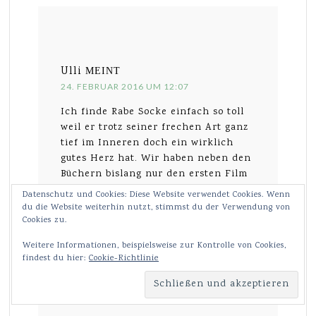
Ulli
MEINT
24. FEBRUAR 2016 UM 12:07
Ich finde Rabe Socke einfach so toll
weil er trotz seiner frechen Art ganz
tief im Inneren doch ein wirklich
gutes Herz hat. Wir haben neben den
Büchern bislang nur den ersten Film
gesehen und meine Mädels würden
Datenschutz und Cookies: Diese Website verwendet Cookies. Wenn
sich über den 2. Teil sehr freuen.
du die Website weiterhin nutzt, stimmst du der Verwendung von
Cookies zu.
LG
Weitere Informationen, beispielsweise zur Kontrolle von Cookies,
Ulli
findest du hier:
Cookie-Richtlinie
Wird geladen …
Antworten