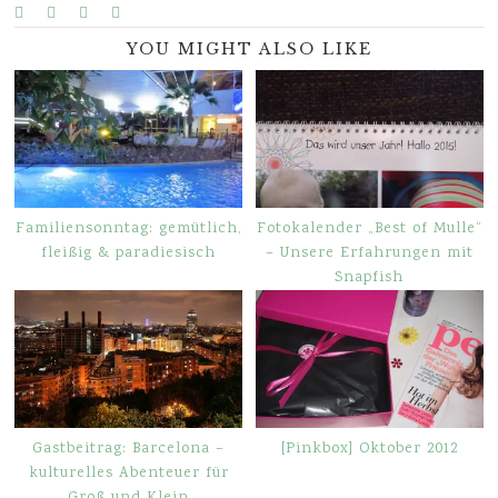
YOU MIGHT ALSO LIKE
Familiensonntag: gemütlich,
Fotokalender „Best of Mulle“
fleißig & paradiesisch
– Unsere Erfahrungen mit
Snapfish
Gastbeitrag: Barcelona –
[Pinkbox] Oktober 2012
kulturelles Abenteuer für
Groß und Klein