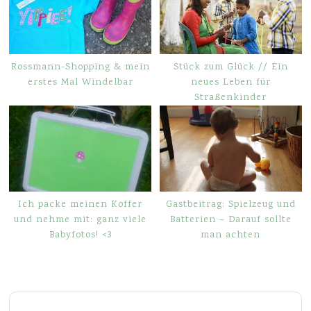
Rossmann-Shopping & mein
Stück zum Glück // Ein
erstes Mal Windelbar
neues Leben für
Straßenkinder
Ich packe meinen Koffer
Gastbeitrag: Spielzeug und
und nehme mit: ganz viele
Batterien – Darauf sollte
Babyfotos! <3
man achten