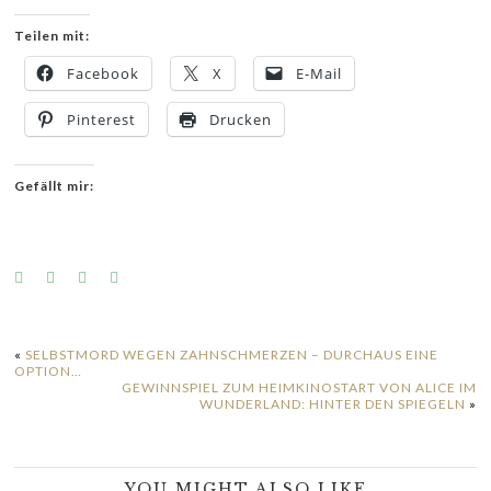
Teilen mit:
Facebook
X
E-Mail
Pinterest
Drucken
Gefällt mir:
«
SELBSTMORD WEGEN ZAHNSCHMERZEN – DURCHAUS EINE
OPTION…
GEWINNSPIEL ZUM HEIMKINOSTART VON ALICE IM
WUNDERLAND: HINTER DEN SPIEGELN
»
YOU MIGHT ALSO LIKE