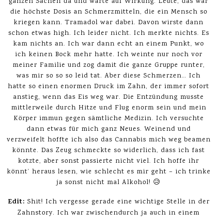
ganzen Sachen da und warte auf Wirkung. Leute, das war
die höchste Dosis an Schmerzmitteln, die ein Mensch so
kriegen kann. Tramadol war dabei. Davon wirste dann
schon etwas high. Ich leider nicht. Ich merkte nichts. Es
kam nichts an. Ich war dann echt an einem Punkt, wo
ich keinen Bock mehr hatte. Ich weinte nur noch vor
meiner Familie und zog damit die ganze Gruppe runter,
was mir so so so leid tat. Aber diese Schmerzen… Ich
hatte so einen enormen Druck im Zahn, der immer sofort
anstieg, wenn das Eis weg war. Die Entzündung musste
mittlerweile durch Hitze und Flug enorm sein und mein
Körper immun gegen sämtliche Medizin. Ich versuchte
dann etwas für mich ganz Neues. Weinend und
verzweifelt hoffte ich also das Cannabis mich weg beamen
könnte. Das Zeug schmeckte so widerlich, dass ich fast
kotzte, aber sonst passierte nicht viel. Ich hoffe ihr
könnt‘ heraus lesen, wie schlecht es mir geht – ich trinke
ja sonst nicht mal Alkohol! 😥
Edit:
Shit! Ich vergesse gerade eine wichtige Stelle in der
Zahnstory. Ich war zwischendurch ja auch in einem