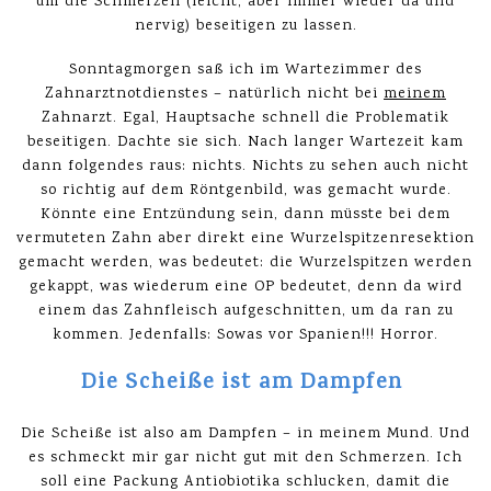
um die Schmerzen (leicht, aber immer wieder da und
nervig) beseitigen zu lassen.
Sonntagmorgen saß ich im Wartezimmer des
Zahnarztnotdienstes – natürlich nicht bei
meinem
Zahnarzt. Egal, Hauptsache schnell die Problematik
beseitigen. Dachte sie sich. Nach langer Wartezeit kam
dann folgendes raus: nichts. Nichts zu sehen auch nicht
so richtig auf dem Röntgenbild, was gemacht wurde.
Könnte eine Entzündung sein, dann müsste bei dem
vermuteten Zahn aber direkt eine Wurzelspitzenresektion
gemacht werden, was bedeutet: die Wurzelspitzen werden
gekappt, was wiederum eine OP bedeutet, denn da wird
einem das Zahnfleisch aufgeschnitten, um da ran zu
kommen. Jedenfalls: Sowas vor Spanien!!! Horror.
Die Scheiße ist am Dampfen
Die Scheiße ist also am Dampfen – in meinem Mund. Und
es schmeckt mir gar nicht gut mit den Schmerzen. Ich
soll eine Packung Antiobiotika schlucken, damit die