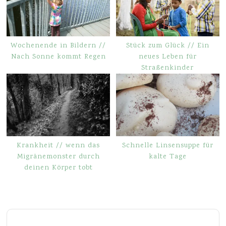
Wochenende in Bildern //
Stück zum Glück // Ein
Nach Sonne kommt Regen
neues Leben für
Straßenkinder
Krankheit // wenn das
Schnelle Linsensuppe für
Migränemonster durch
kalte Tage
deinen Körper tobt