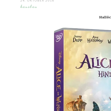
24. OKTOBER 2016
hausbau
Hallö