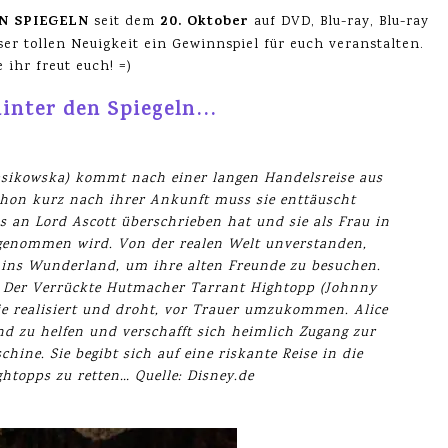
EN SPIEGELN
20. Oktober
seit dem
auf DVD, Blu-ray, Blu-ray
ser tollen Neuigkeit ein Gewinnspiel für euch veranstalten.
 ihr freut euch! =)
inter den Spiegeln…
 Wasikowska) kommt nach einer langen Handelsreise aus
hon kurz nach ihrer Ankunft muss sie enttäuscht
us an Lord Ascott überschrieben hat und sie als Frau in
 genommen wird. Von der realen Welt unverstanden,
l ins Wunderland, um ihre alten Freunde zu besuchen.
n: Der Verrückte Hutmacher Tarrant Hightopp (Johnny
lie realisiert und droht, vor Trauer umzukommen. Alice
nd zu helfen und verschafft sich heimlich Zugang zur
ine. Sie begibt sich auf eine riskante Reise in die
htopps zu retten… Quelle: Disney.de