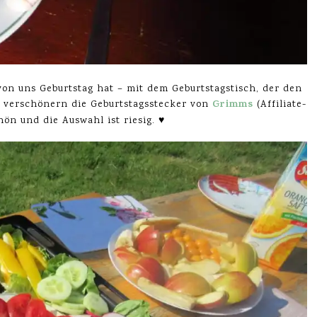
von uns Geburtstag hat – mit dem Geburtstagstisch, der den
Grimms
it verschönern die Geburtstagsstecker von
(Affiliate-
hön und die Auswahl ist riesig. ♥