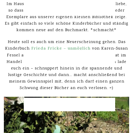
Im Hause Mulle herrscht eine so große Kinderbuchliebe,
so dass ich euch hier auf dem Blog auch immer wieder
Exemplare aus unserer eigenen kleinen Bibliothek zeige.
Es gibt einfach so viele schöne Kinderbücher und ständig
kommen neue auf den Buchmarkt. *schmacht*
Heute soll es auch um eine Neuerscheinung gehen. Das
Frieda Fricke – unmöglich
Kinderbuch
von Karen-Susan
Fessel aus dem KOSMOS Verlag ist seit diesem Monat im
Handel erhältlich und wir durften Probe lesen. Ich lade
euch ein – schnuppert hinein in die spannende und
lustige Geschichte und dann… macht anschließend bei
meinem Gewinnspiel mit, denn ich darf einen ganzen
Schwung dieser Bücher an euch verlosen. =)