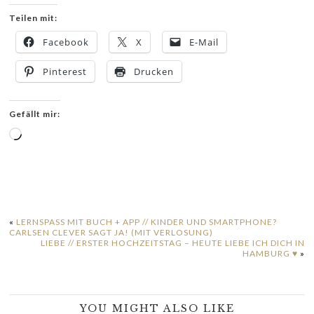
Teilen mit:
Facebook
X
E-Mail
Pinterest
Drucken
Gefällt mir:
Wird
geladen …
«
LERNSPASS MIT BUCH + APP // KINDER UND SMARTPHONE? C
ARLSEN CLEVER SAGT JA! (MIT VERLOSUNG)
LIEBE // ERSTER HOCHZEITSTAG – HEUTE LIEBE ICH DICH IN
HAMBURG ♥
»
YOU MIGHT ALSO LIKE