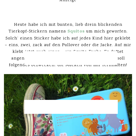
Anzeige
Hallöchen zusammen!
Heute habe ich mit bunten, lieb drein blickenden
Squitos
Tierkopf-Stickern namens
um mich geworfen.
Solch‘ einen Sticker habe ich auf jedes Kind hier geklebt
– eins, zwei, zack auf den Pullover oder die Jacke. Auf mir
klebt jetzt auch einer – ein Squito-Fuchs. Er duftet
angenehm nach Zitrone, sieht niedlich aus und soll
folgendes bezwecken: die Mücken von mir fernhalten!