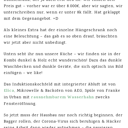
Kühlschrank, der ja auch erst neu ist. Wir finden den
Preis gut – vorher war er über 8.000€, aber wir sagten, wir
unterschreiben nur, wenn er unter 8k fällt. Hat geklappt
mit dem Gegenangebot. =D
Als kleines Extra hat der einzelne Hängeschrank noch
eine Beleuchtung – das gab es so oben drauf, bräuchten
wir jetzt aber nicht unbedingt.
Unten seht ihr nun unsere Küche – wir finden sie in der
Kombi dunkel & Holz echt wunderschön! Dazu das dunkle
Waschbecken und dunkle Geräte, die sich optisch ins Bild
einfügen – we like!
Das Induktionskochfeld mit integrierter Abluft ist von
Elica
, Mikrowelle & Backofen von AEG, Spüle von Franke
rausnehmbarem Wasserhahn
in Urban mit
zwecks
Fensteröffnung.
So jetzt muss der Hausbau nur noch richtig beginnen, der
Bagger rollen, der Corona-Virus sich beruhigen & Häcker