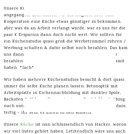
Unsere Küchenplanung sind wir ganz schön zeitig
angegangen. Erst hatten wir das Angebot über eine
Kooperation eine Küche etwas günstiger zu bekommen,
aber was da an Arbeit verlangt wurde, war es uns für die
paar € Ersparnis dann doch nicht wert. Wir sollten für
ein Küchenstudio quasi groß die Werbetrommel rühren /
Werbung schalten & dafür selbst noch bezahlen. Das kam
uns dann komisch vor, so dass wir lieber alles selber
bezahlen wollten & dann keine zusätzliche Arbeit damit
haben. *lach*
Wir haben mehrere Küchenstudios besucht & dort quasi
immer die selbe Küche planen lassen: Betonoptik mit
Arbeitsplatte in Eichennachbildung mit dunkler Spüle,
Backofen & Mikrowelle, sowie einem Kochfeld mit Abzug
nach unten (Umluft). In L-Form. Ein Hängeschrank dazu,
fertig – ihr seht es unten in den Bildern.
Küche
Unsere
ist nun schlussendlich von Häcker, wovon
wir viel Gutes gehört haben. Letztendlich wäre uns auch