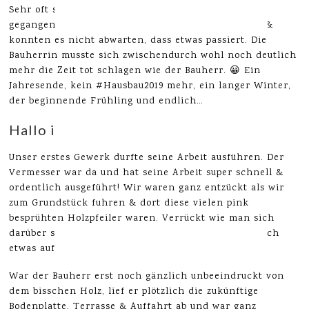
Sehr oft sind wir hier im Neubaugebiet spazieren
gegangen, haben unser leeres Grundstück betreten &
konnten es nicht abwarten, dass etwas passiert. Die
Bauherrin musste sich zwischendurch wohl noch deutlich
mehr die Zeit tot schlagen wie der Bauherr. 😀 Ein
Jahresende, kein #Hausbau2019 mehr, ein langer Winter,
der beginnende Frühling und endlich…
Hallo ihr schönen Holzpfeiler!
Unser erstes Gewerk durfte seine Arbeit ausführen. Der
Vermesser war da und hat seine Arbeit super schnell &
ordentlich ausgeführt! Wir waren ganz entzückt als wir
zum Grundstück fuhren & dort diese vielen pink
besprühten Holzpfeiler waren. Verrückt wie man sich
darüber so freuen kann oder?! Ja aber endlich tat sich
etwas auf unserem süßen Trapezgrundstück.
War der Bauherr erst noch gänzlich unbeeindruckt von
dem bisschen Holz, lief er plötzlich die zukünftige
Bodenplatte, Terrasse & Auffahrt ab und war ganz