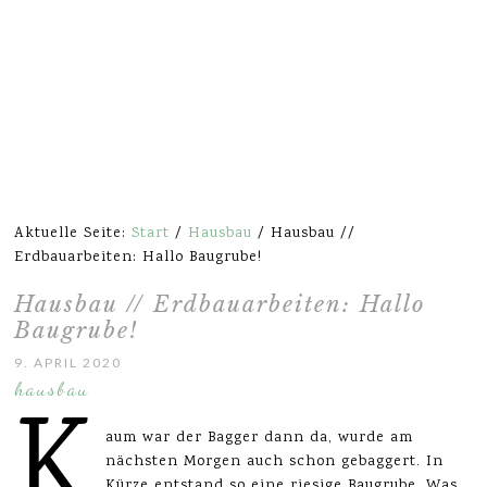
Aktuelle Seite:
Start
/
Hausbau
/
Hausbau //
Erdbauarbeiten: Hallo Baugrube!
Hausbau // Erdbauarbeiten: Hallo
Baugrube!
9. APRIL 2020
hausbau
K
aum war der Bagger dann da, wurde am
nächsten Morgen auch schon gebaggert. In
Kürze entstand so eine riesige Baugrube. Was