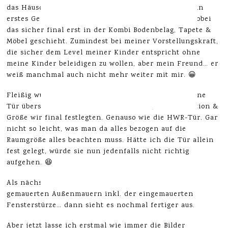
das Häuschen wächst. Mit den Wänden wird auch ein
erstes Gefühl für die Größe der Räume entstehen, wobei
das sicher final erst in der Kombi Bodenbelag, Tapete &
Möbel geschieht. Zumindest bei meiner Vorstellungskraft,
die sicher dem Level meiner Kinder entspricht ohne
meine Kinder beleidigen zu wollen, aber mein Freund… er
weiß manchmal auch nicht mehr weiter mit mir. 😀
Fleißig wurde mit Kreide angezeichnet, damit ja keine
Tür übersehen wurde. Und kein Fenster, deren Position &
Größe wir final festlegten. Genauso wie die HWR-Tür. Gar
nicht so leicht, was man da alles bezogen auf die
Raumgröße alles beachten muss. Hätte ich die Tür allein
fest gelegt, würde sie nun jedenfalls nicht richtig
aufgehen. 😆
Als nächstes zeige ich euch dann die fertig hoch
gemauerten Außenmauern inkl. der eingemauerten
Fensterstürze… dann sieht es nochmal fertiger aus.
Aber jetzt lasse ich erstmal wie immer die Bilder