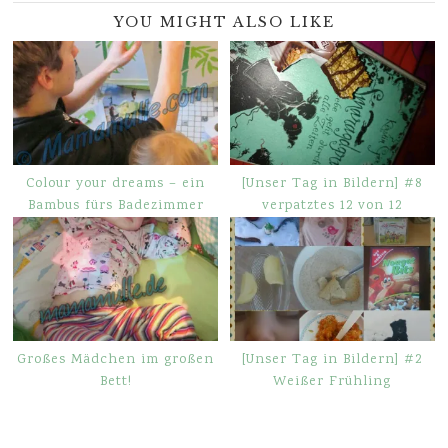
YOU MIGHT ALSO LIKE
Colour your dreams – ein
[Unser Tag in Bildern] #8
Bambus fürs Badezimmer
verpatztes 12 von 12
Großes Mädchen im großen
[Unser Tag in Bildern] #2
Bett!
Weißer Frühling