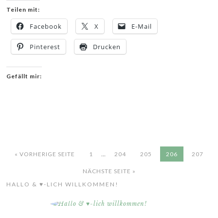
Teilen mit:
Facebook
X
E-Mail
Pinterest
Drucken
Gefällt mir:
…
« VORHERIGE SEITE
1
204
205
206
207
NÄCHSTE SEITE »
HALLO & ♥-LICH WILLKOMMEN!