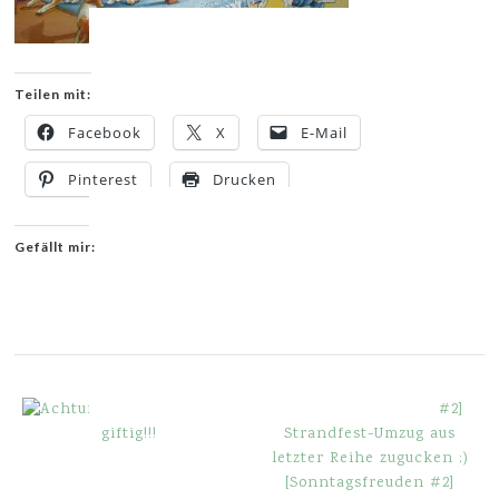
Teilen mit:
Facebook
X
E-Mail
Pinterest
Drucken
Gefällt mir:
YOU MIGHT ALSO LIKE
Achtung
giftig!!!
[Sonntagsfreuden #2]