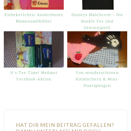
Klebekerlchen: kunterbunte
Disneys Maleficent – Die
Namensaufkleber
dunkle Fee (mit
Gewinnspiel)
It’s Tee-Time! Meßmer
Von wunderschönen
Facebook-Aktion
Halstüchern & Mini-
Haarspangen
HAT DIR MEIN BEITRAG GEFALLEN?