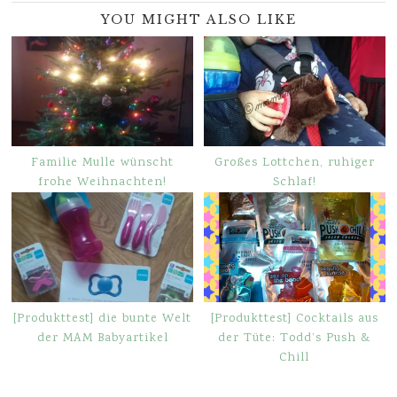
YOU MIGHT ALSO LIKE
Familie Mulle wünscht
Großes Lottchen, ruhiger
frohe Weihnachten!
Schlaf!
[Produkttest] die bunte Welt
[Produkttest] Cocktails aus
der MAM Babyartikel
der Tüte: Todd’s Push &
Chill