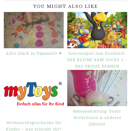
YOU MIGHT ALSO LIKE
Alles Glück zu Papamulle ♥
Gewinnspiel zum Kinostart:
DER KLEINE RABE SOCKE 2 –
DAS GROSSE RENNEN
Babyausstattung: Unser
Wickeltisch & anderes
Weihnachtsgeschenke für
Zubehör
Kinder – was schenkt ihr?