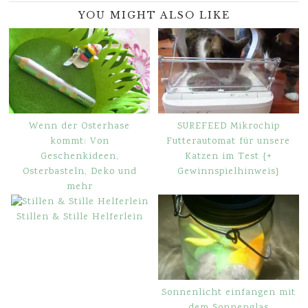
YOU MIGHT ALSO LIKE
Wenn der Osterhase
SUREFEED Mikrochip
kommt: Von
Futterautomat für unsere
Geschenkideen,
Katzen im Test {+
Osterbasteln, Deko und
Gewinnspielhinweis}
mehr
Stillen & Stille Helferlein
Sonnenlicht einfangen mit
dem Sonnenglas