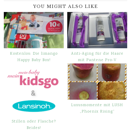
YOU MIGHT ALSO LIKE
Kostenlos: Die limango
Anti-Aging für die Haare
Happy Baby Box!
mit Pantene Pro-V
Luxusmomente mit LUSH
„Phoenix Rising“
Stillen oder Flasche?
Beides!