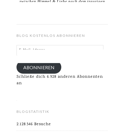
zwischen Himmel & Liebe nach dem traurigen
Verlust meines Ehemannes.
BLOG KOSTENLOS ABONNIEREN
E-
Mail-
Adresse
ABONNIEREN
Schließe dich 6.928 anderen Abonnenten
an
BLOGSTATISTIK
2.128.546 Besuche