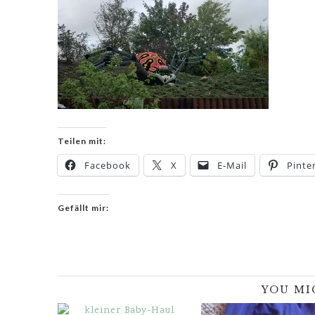
Teilen mit:
Facebook
X
E-Mail
Pinte
Gefällt mir:
YOU MI