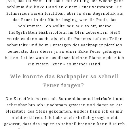
„Aua, das tat weh!“ Ich habe mir Anfang der Woche ganz
schlimm die linke Hand an einem Feuer verbrannt. Die
Schmerzen waren furchtbar, aber in dem Augenblick als
das Feuer in der Küche losging, war die Panik das
Schlimmste. Ich wollte mir, wie so oft, meine
heißgeliebten Süßkartoffeln im Ofen zubereiten. Heiß
wurde es dann auch, als ich die Pommes auf den Teller
schaufelte und beim Entsorgen des Backpapier plötzlich
bemerkte, dass dieses ja an einer Ecke Feuer gefangen
hatten. Leider wurde aus dieser kleinen Flamme plötzlich
ein riesen Feuer – in meiner Hand.
Wie konnte das Backpapier so schnell
Feuer fangen?
Die Kartoffeln waren mit Sonnenblumenöl beträufelt und
scheinbar bin ich unachtsam gewesen und damit an die
Heizstäbe des Ofens gekommen. Anders kann ich es mir
nicht erklären. Ich habe auch ehrlich gesagt nicht
gewusst, dass das Papier so schnell brennen kann!!! Durch