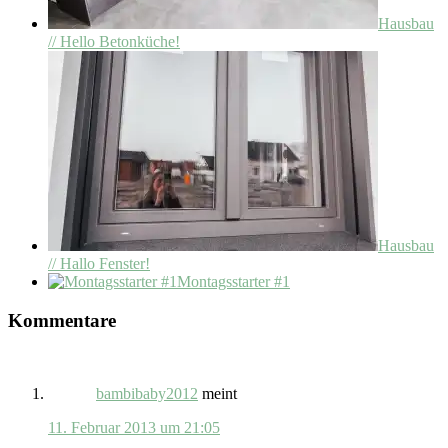
Hausbau
// Hello Betonküche!
Hausbau
// Hallo Fenster!
Montagsstarter #1
Kommentare
bambibaby2012
meint
11. Februar 2013 um 21:05