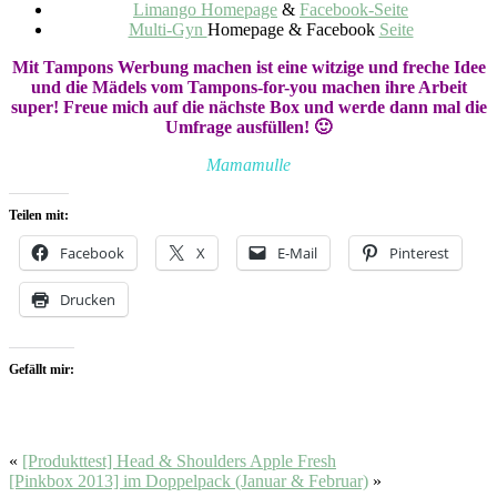
Limango Homepage
&
Facebook-Seite
Multi-Gyn
Homepage & Facebook
Seite
Mit Tampons Werbung machen ist eine witzige und freche Idee
und die Mädels vom Tampons-for-you machen ihre Arbeit
super! Freue mich auf die nächste Box und werde dann mal die
Umfrage ausfüllen! 🙂
Mamamulle
Teilen mit:
Facebook
X
E-Mail
Pinterest
Drucken
Gefällt mir:
«
[Produkttest] Head & Shoulders Apple Fresh
[Pinkbox 2013] im Doppelpack (Januar & Februar)
»