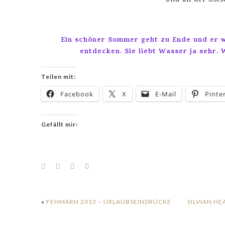
Und an der Osts
Ein schöner Sommer geht zu Ende und er wa
entdecken. Sie liebt Wasser ja sehr.
Teilen mit:
Facebook
X
E-Mail
Pinte
Gefällt mir:
«
FEHMARN 2013 – URLAUBSEINDRÜCKE
SILVIAN HE