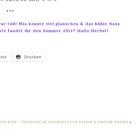
ee waren wir auch <3 <3 <3
***
r toll! Mia konnte viel planschen & das kühle Nass
 Wie fandet ihr den Sommer 2013? Hallo Herbst!
rest
Drucken
ACH KIDS – ITALIENISCHE MODEHITS FÜR KLEINE & GROSSE KINDER
»