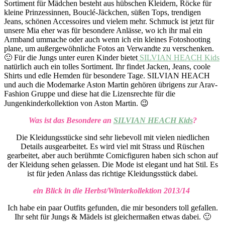
Sortiment für Mädchen besteht aus hübschen Kleidern, Röcke für
kleine Prinzessinnen, Bouclé-Jäckchen, süßen Tops, trendigen
Jeans, schönen Accessoires und vielem mehr. Schmuck ist jetzt für
unsere Mia eher was für besondere Anlässe, wo ich ihr mal ein
Armband ummache oder auch wenn ich ein kleines Fotoshooting
plane, um außergewöhnliche Fotos an Verwandte zu verschenken.
🙂 Für die Jungs unter euren Kinder bietet
SILVIAN HEACH Kids
natürlich auch ein tolles Sortiment. Ihr findet Jacken, Jeans, coole
Shirts und edle Hemden für besondere Tage. SILVIAN HEACH
und auch die Modemarke Aston Martin gehören übrigens zur Arav-
Fashion Gruppe und diese hat die Lizensrechte für die
Jungenkinderkollektion von Aston Martin. 😉
Was ist das Besondere an
SILVIAN HEACH Kids
?
Die Kleidungsstücke sind sehr liebevoll mit vielen niedlichen
Details ausgearbeitet. Es wird viel mit Strass und Rüschen
gearbeitet, aber auch berühmte Comicfiguren haben sich schon auf
der Kleidung sehen gelassen. Die Mode ist elegant und hat Stil. Es
ist für jeden Anlass das richtige Kleidungsstück dabei.
ein Blick in die Herbst/Winterkollektion 2013/14
Ich habe ein paar Outfits gefunden, die mir besonders toll gefallen.
Ihr seht für Jungs & Mädels ist gleichermaßen etwas dabei. 🙂