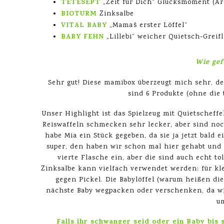
TETESEPT
„Zeit für Dich“ Glücksmoment (A
BIOTURM
Zinksalbe
VITAL BABY
„Mama´s erster Löffel“
BABY FEHN
„Lillebi“ weicher Quietsch-Greif
Wie gef
Sehr gut! Diese mamibox überzeugt mich sehr, d
sind 6 Produkte (ohne die 
Unser Highlight ist das Spielzeug mit Quietscheffe
Reiswaffeln schmecken sehr lecker, aber sind noc
habe Mia ein Stück gegeben, da sie ja jetzt bald ei
super, den haben wir schon mal hier gehabt und 
vierte Flasche ein, aber die sind auch echt to
Zinksalbe kann vielfach verwendet werden: für kl
gegen Pickel. Die Babylöffel (warum heißen di
nächste Baby wegpacken oder verschenken, da wir
u
Falls ihr schwanger seid oder ein Baby bis