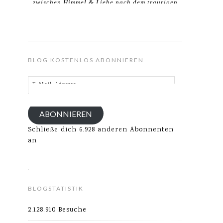
zwischen Himmel & Liebe nach dem traurigen
Verlust meines Ehemannes.
BLOG KOSTENLOS ABONNIEREN
E-
Mail-
Adresse
ABONNIEREN
Schließe dich 6.928 anderen Abonnenten
an
BLOGSTATISTIK
2.128.910 Besuche