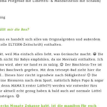
roma Pflegebad mit Limetten- & Mandarinenöl mit Schaum)
ling
ällt mir die Box?
enn es handelt sich alles um Originalgrößen und außerdem
tolle ELTERN-Zeitschrift) enthalten.
kt, weil Mia einfach alles liebt, was Geräusche macht. 😀 Die
h nicht für Babys empfohlen, da sie Meersalz enthalten. Ich
ns wird, aber sie fand es zu salzig. 😉 Der Bäuchlein-Tee ist
bei Bauchweh gegeben. Mit dem tetesept-Bad zieht hier die
ll… Dieses hier riecht irgendwie nach Süßigkeiten! 🙂 Die
eine Blessuren nach dem Sport, natürlich Babys Popo & sogar
e denn MAMA’S erster Löffel?!) werden wir entweder fürs
 aktuell echt genug haben & bald auch auf normale Löffel
msteigen. 😉
 sechs Monate Zuhause habt, ist die mamibox für euch