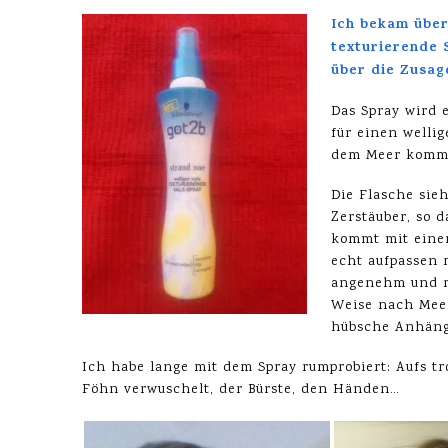
Ich bekam über
texturierende 
über die Zusag
Das Spray wird 
für einen welli
dem Meer komm
Die Flasche sie
Zerstäuber, so d
kommt mit einem
echt aufpassen m
angenehm und r
Weise nach Meer
hübsche Anhäng
Ich habe lange mit dem Spray rumprobiert: Aufs t
Föhn verwuschelt, der Bürste, den Händen…