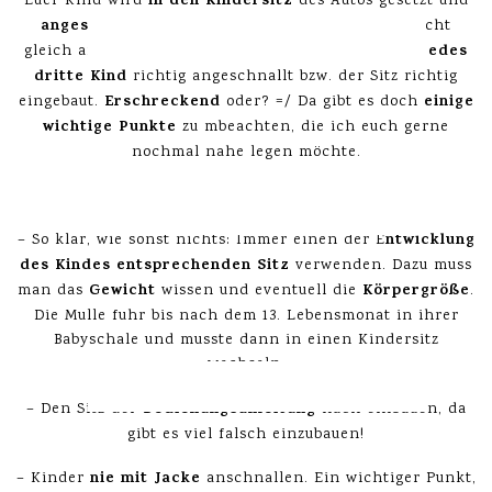
in den Kindersitz
Euer Kind wird
des Autos gesetzt und
angeschnallt
– na klar! Aber angeschnallt ist nicht
ADAC
jedes
gleich angeschnallt. Leider ist laut des
nur
dritte Kind
richtig angeschnallt bzw. der Sitz richtig
Erschreckend
einige
eingebaut.
oder? =/ Da gibt es doch
wichtige Punkte
zu mbeachten, die ich euch gerne
nochmal nahe legen möchte.
***
ntwicklung
– So klar, wie sonst nichts: Immer einen der E
des Kindes entsprechenden Sitz
verwenden. Dazu muss
Gewicht
Körpergröße
man das
wissen und eventuell die
.
Die Mulle fuhr bis nach dem 13. Lebensmonat in ihrer
Babyschale und musste dann in einen Kindersitz
wechseln.
Bedienungsanleitung
– Den Sitz der
nach einbauen, da
gibt es viel falsch einzubauen!
nie mit Jacke
– Kinder
anschnallen. Ein wichtiger Punkt,