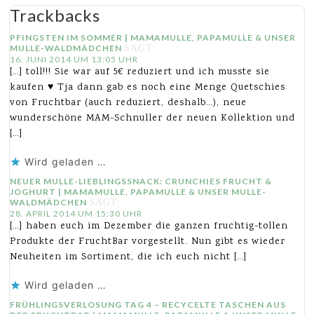
Trackbacks
PFINGSTEN IM SOMMER | MAMAMULLE, PAPAMULLE & UNSER
MULLE-WALDMÄDCHEN
SAGT:
16. JUNI 2014 UM 13:05 UHR
[…] toll!!! Sie war auf 5€ reduziert und ich musste sie
kaufen ♥ Tja dann gab es noch eine Menge Quetschies
von Fruchtbar (auch reduziert, deshalb…), neue
wunderschöne MAM-Schnuller der neuen Kollektion und
[…]
Wird geladen …
NEUER MULLE-LIEBLINGSSNACK: CRUNCHIES FRUCHT &
JOGHURT | MAMAMULLE, PAPAMULLE & UNSER MULLE-
WALDMÄDCHEN
SAGT:
28. APRIL 2014 UM 15:30 UHR
[…] haben euch im Dezember die ganzen fruchtig-tollen
Produkte der FruchtBar vorgestellt. Nun gibt es wieder
Neuheiten im Sortiment, die ich euch nicht […]
Wird geladen …
FRÜHLINGSVERLOSUNG TAG 4 – RECYCELTE TASCHEN AUS