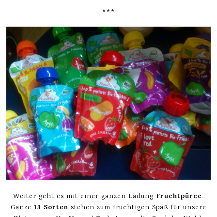
***
Fruchtpüree
Weiter geht es mit einer ganzen Ladung
.
13 Sorten
Ganze
stehen zum fruchtigen Spaß für unsere