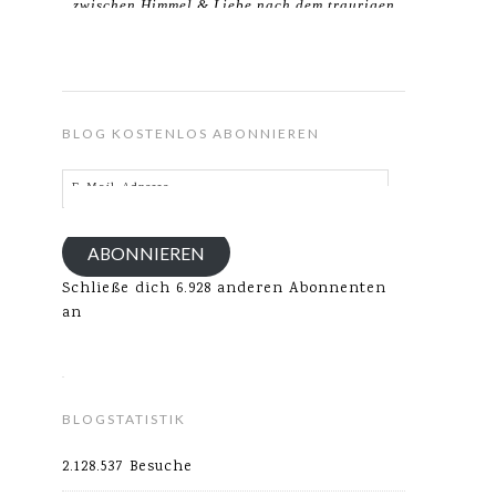
zwischen Himmel & Liebe nach dem traurigen
Verlust meines Ehemannes.
BLOG KOSTENLOS ABONNIEREN
E-
Mail-
Adresse
ABONNIEREN
Schließe dich 6.928 anderen Abonnenten
an
BLOGSTATISTIK
2.128.537 Besuche