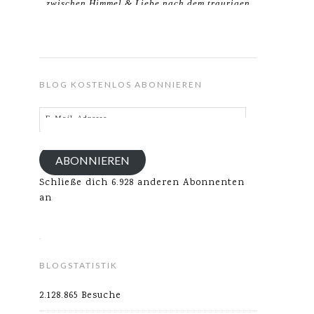
zwischen Himmel & Liebe nach dem traurigen
Verlust meines Ehemannes.
BLOG KOSTENLOS ABONNIEREN
E-
Mail-
Adresse
ABONNIEREN
Schließe dich 6.928 anderen Abonnenten
an
BLOGSTATISTIK
2.128.865 Besuche