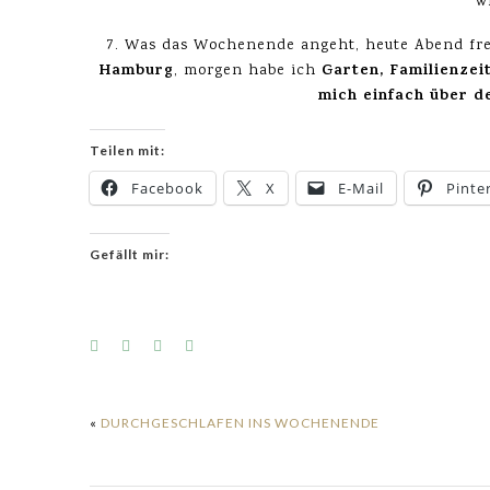
w
7. Was das Wochenende angeht, heute Abend fre
Hamburg
Garten, Familienzei
, morgen habe ich
mich einfach über d
Teilen mit:
Facebook
X
E-Mail
Pinte
Gefällt mir:
«
DURCHGESCHLAFEN INS WOCHENENDE