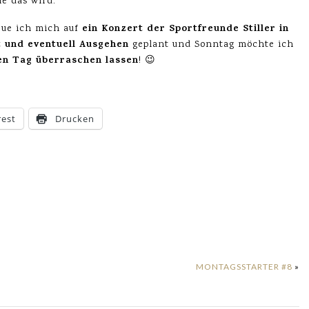
ie das wird.
ein Konzert der Sportfreunde Stiller in
ue ich mich auf
t und eventuell Ausgehen
geplant und Sonntag möchte ich
en Tag überraschen lassen
! 😉
rest
Drucken
MONTAGSSTARTER #8
»