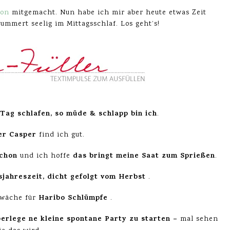
ion
mitgemacht. Nun habe ich mir aber heute etwas Zeit
ummert seelig im Mittagsschlaf. Los geht’s!
Tag schlafen, so müde & schlapp bin ich
.
r Casper
find ich gut.
schon
das bringt meine Saat zum Sprießen
und ich hoffe
.
jahreszeit, dicht gefolgt vom Herbst
.
Haribo Schlümpfe
hwäche für
.
rlege ne kleine spontane Party zu starten
–
mal sehen