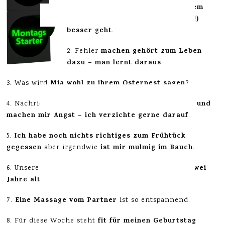
hoffe
es mir nach einem
1. Ich
, dass
bitte ausgiebigen Mittagsschlaf (!)
besser geht
.
machen gehört zum Leben
2. Fehler
dazu – man lernt daraus
.
Mia wohl zu ihrem Osternest sagen
3. Was wird
?
ziehen mich meist ziemlich runter und
4. Nachrichten
machen mir Angst – ich verzichte gerne darauf
.
Ich habe noch nichts richtiges zum Frühtück
5.
gegessen
ist mir mulmig im Bauch
aber irgendwie
.
Tochter wird bald schon unglaubliche zwei
6. Unsere
Jahre alt
.
Eine Massage vom Partner
7.
ist so entspannend.
fit für meinen Geburtstag
8. Für diese Woche steht