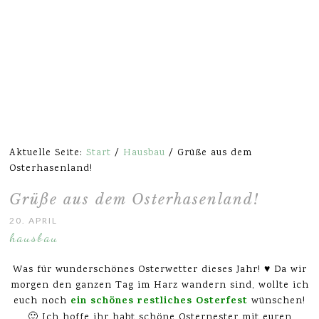
Aktuelle Seite:
Start
/
Hausbau
/
Grüße aus dem
Osterhasenland!
Grüße aus dem Osterhasenland!
20. APRIL 2014
hausbau
Was für wunderschönes Osterwetter dieses Jahr! ♥ Da wir
morgen den ganzen Tag im Harz wandern sind, wollte ich
ein schönes restliches Osterfest
euch noch
wünschen!
🙂 Ich hoffe ihr habt schöne Osternester mit euren